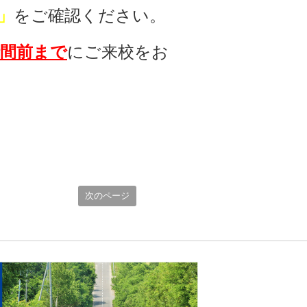
」
をご確認ください。
時間前
まで
にご来校をお
次のページ