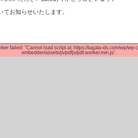
いてお知らせいたします。
rker failed: "Cannot load script at: https://tagata-ds.com/wp/wp-c
embedder/assets/js/pdfjs/pdf.worker.min.js".