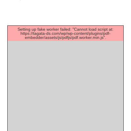
Setting up fake worker failed: "Cannot load script at:
https://tagata-ds.com/wp/wp-content/plugins/pdf-
embedder/assets/js/pdfjs/pdf.worker.min.js".