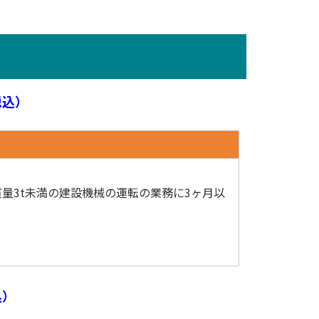
税込）
量3t未満の建設機械の運転の業務に3ヶ月以
込）