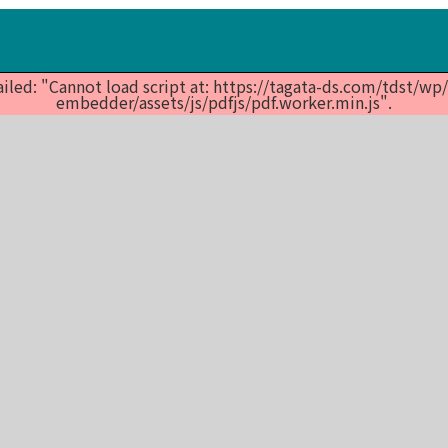
ailed: "Cannot load script at: https://tagata-ds.com/tdst/w
embedder/assets/js/pdfjs/pdf.worker.min.js".