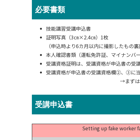
必要書類
技能講習受講申込書
証明写真（3㎝×2.4㎝）1枚
（申込時より6カ月以内に撮影したもの
本人確認書類（運転免許証、マイナンバー
受講資格証明は、受講資格が申込書の受
受講資格が申込書の受講資格欄②、③に
→まずはお
受講申込書
Setting up fake worker f