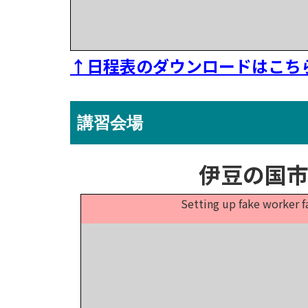
↑日程表のダウンロードはこち
講習会場
伊豆の国市
Setting up fake worker f