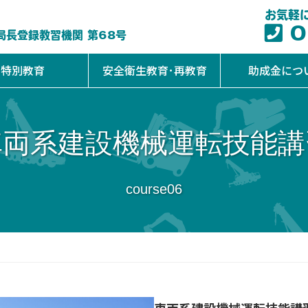
お気軽
0
局長登録教習機関 第68号
特別教育
安全衛生教育･再教育
助成金につ
車両系建設機械運転技能講
course06