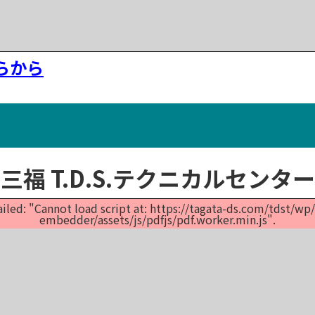
らから
三福 T.D.S.テクニカルセンタ
ailed: "Cannot load script at: https://tagata-ds.com/tdst/w
embedder/assets/js/pdfjs/pdf.worker.min.js".