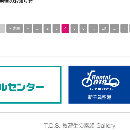
業時間のお知らせ
« 先頭
«
...
2
3
4
5
6
...
10
...
»