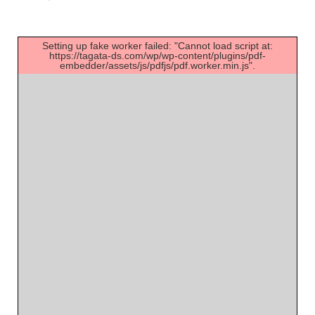
Setting up fake worker failed: "Cannot load script at:
https://tagata-ds.com/wp/wp-content/plugins/pdf-
embedder/assets/js/pdfjs/pdf.worker.min.js".