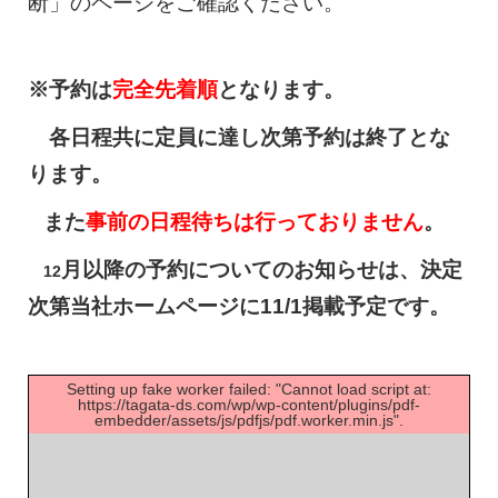
断」のページをご確認ください。
※予約は
完全先着順
となります。
各日程共に定員に達し次第予約は終了とな
ります。
また
事前の日程待ちは行っておりません
。
月以降の予約についてのお知らせは、決定
12
次第当社ホームページに11/1掲載予定です。
Setting up fake worker failed: "Cannot load script at:
https://tagata-ds.com/wp/wp-content/plugins/pdf-
embedder/assets/js/pdfjs/pdf.worker.min.js".