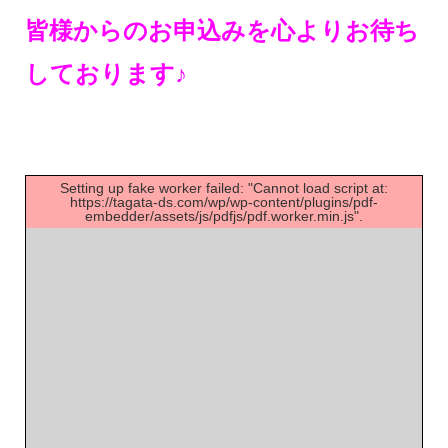
皆様からのお申込みを心よりお待ち
しております♪
Setting up fake worker failed: "Cannot load script at:
https://tagata-ds.com/wp/wp-content/plugins/pdf-
embedder/assets/js/pdfjs/pdf.worker.min.js".