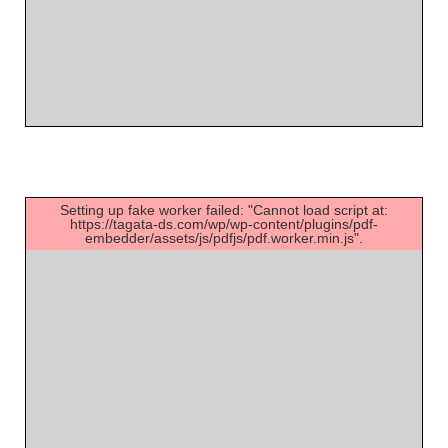
Setting up fake worker failed: "Cannot load script at:
https://tagata-ds.com/wp/wp-content/plugins/pdf-
embedder/assets/js/pdfjs/pdf.worker.min.js".