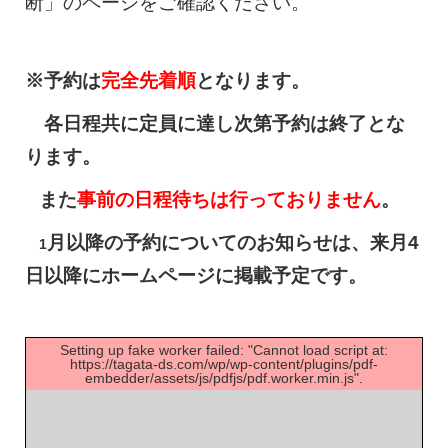
断」のページをご確認ください。
※予約は
完全先着順
となります。
各日程共に定員に達し次第予約は終了とな
ります。
また
事前の日程待ちは行っておりません
。
月以降の予約についてのお知らせは、来月4
1
日以降にホームページに掲載予定です。
Setting up fake worker failed: "Cannot load script at:
https://tagata-ds.com/wp/wp-content/plugins/pdf-
embedder/assets/js/pdfjs/pdf.worker.min.js".