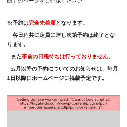
断」のページをご確認ください。
※予約は
完全先着順
となります。
各日程共に定員に達し次第予約は終了とな
ります。
また
事前の日程待ちは行っておりません
。
月以降の予約についてのお知らせは、毎月
12
1日以降にホームページに掲載予定です。
Setting up fake worker failed: "Cannot load script at:
https://tagata-ds.com/wp/wp-content/plugins/pdf-
embedder/assets/js/pdfjs/pdf.worker.min.js".